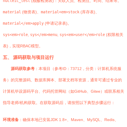
nucleic_test
(核酸检测表)：关联人员、检测点、时间、结果等。
material
(物资表)、
material<em>stock
(库存表)、
material</em>apply
(申请记录表)。
sys<em>role
,
sys</em>menu
,
sys<em>user</em>role
(权限相关
表)，实现RBAC模型。
五、 源码获取与项目运行
源码获取参考
：本项目（参考ID：73712，分类：计算机系统服
务）的完整源码、数据库脚本、部署文档等资源，通常可通过专业的
计算机毕设源码平台、代码托管网站（如GitHub、Gitee）或联系相关
指导老师/机构获取。在获取源码后，请按照以下典型步骤运行：
环境准备
：确保本地已安装JDK 1.8+、Maven、MySQL、Redis、