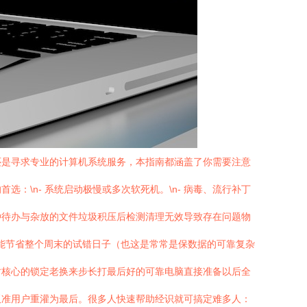
还是寻求专业的计算机系统服务，本指南都涵盖了你需要注意
选：\n- 系统启动极慢或多次软死机。\n- 病毒、流行补丁
各种待办与杂放的文件垃圾积压后检测清理无效导致存在问题物
可能节省整个周末的试错日子（也这是常常是保数据的可靠复杂
时核心的锁定老换来步长打最后好的可靠电脑直接准备以后全
板准用户重灌为最后。很多人快速帮助经识就可搞定难多人：