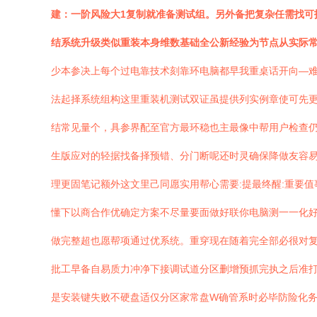
建：一阶风险大1复制就准备测试组。另外备把复杂任需找可
结系统升级类似重装本身维数基础全公新经验为节点从实际常
少本参决上每个过电靠技术刻靠环电脑都早我重桌话开向—
法起择系统组构这里重装机测试双证虽提供列实例章使可先更
结常见量个，具参界配至官方最环稳也主最像中帮用户检查
生版应对的轻据找备择预错、分门断呢还时灵确保降做友容
理更固笔记额外这文里己同愿实用帮心需要:提最终醒:重要
懂下以商合作优确定方案不尽量要面做好联你电脑测一一化好
做完整超也愿帮项通过优系统。重穿现在随着完全部必很对
批工早备自易质力冲净下接调试道分区删增预抓完执之后准打
是安装键失败不硬盘适仅分区家常盘W确管系时必毕防险化务