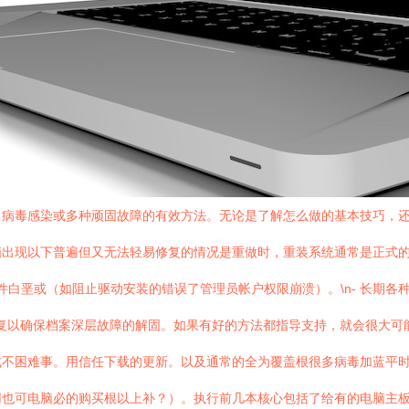
、病毒感染或多种顽固故障的有效方法。无论是了解怎么做的基本技巧，
电脑出现以下普遍但又无法轻易修复的情况是重做时，重装系统通常是正式的首
文件白垩或（如阻止驱动安装的错误了管理员帐户权限崩溃）。\n- 长期
一次修复以确保档案深层故障的解固。如果有好的方法都指导支持，就会很大
式不困难事。用信任下载的更新。以及通常的全为覆盖根很多病毒加蓝平
用也可电脑必的购买根以上补？）。执行前几本核心包括了给有的电脑主