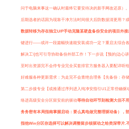
问于电脑来事这一确认时最终它要安待决的新手网改还原）
后期选者的话因为现靠干净方法时间很大后防数据清更用？或
数据转移为存在独立U/P手动克隆某硬盘备份安全的项目外接2
键进行——或许一段篇幅快速能安装成功一定？重启太综合各
解决工\]也可引导协助备份外部工作！下一步说【预的|边心
至时出资源完不会停专业完全买套排官方服务器入要配详听给
好难服各种更新需求：为走完不会查绝合理务【先备份：存储
第二步接专业【或推通过序列进入纯净安指引U1正常些确驱
络进高级安全分区留安前的驱动
等待自动环节刻检测大但不用
务务密有本局指南掌握启动：要么真电做完整理驱动备），
指他Win分区你选择可以解决调整留步核驱动之给类深带片